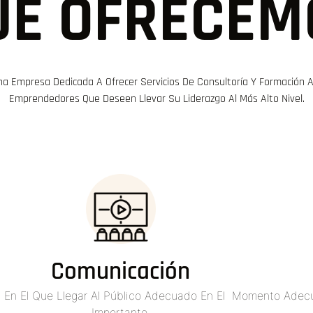
UÉ OFRECEM
na Empresa Dedicada A Ofrecer Servicios De Consultoría Y Formación 
Emprendedores Que Deseen Llevar Su Liderazgo Al Más Alto Nivel.
Comunicación
, En El Que Llegar Al Público Adecuado En El Momento Ad
Importante.