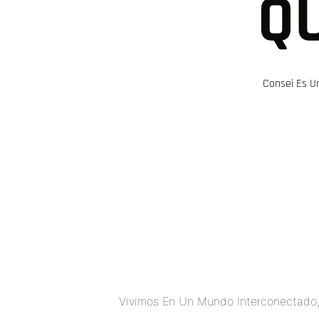
Q
Consei Es U
Vivimos En Un Mundo Interconectado