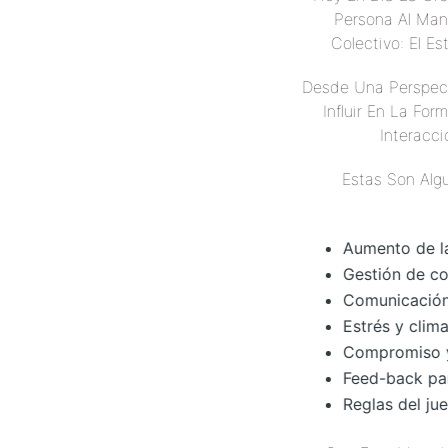
Persona Al Man
Colectivo: El E
Desde Una Perspect
Influir En La Fo
Interacci
Estas Son Alg
Aumento de l
Gestión de co
Comunicación
Estrés y clima
Compromiso y
Feed-back par
Reglas del j