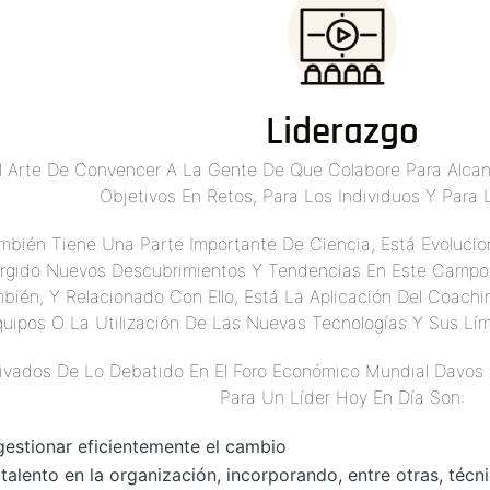
Liderazgo
El Arte De Convencer A La Gente De Que Colabore Para Alca
Objetivos En Retos, Para Los Individuos Y Para 
mbién Tiene Una Parte Importante De Ciencia, Está Evoluci
urgido Nuevos Descubrimientos Y Tendencias En Este Campo: 
bién, Y Relacionado Con Ello, Está La Aplicación Del Coachi
uipos O La Utilización De Las Nuevas Tecnologías Y Sus Lím
ivados De Lo Debatido En El Foro Económico Mundial Davos 
Para Un Líder Hoy En Día Son:
estionar eficientemente el cambio
 talento en la organización, incorporando, entre otras, técn