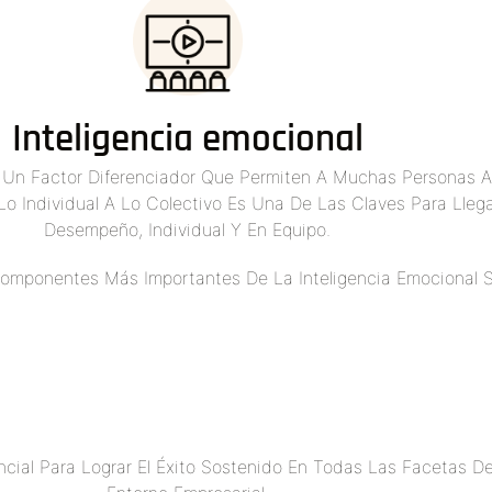
Inteligencia emocional
Un Factor Diferenciador Que Permiten A Muchas Personas Al
Lo Individual A Lo Colectivo Es Una De Las Claves Para Lle
Desempeño, Individual Y En Equipo.
omponentes Más Importantes De La Inteligencia Emocional S
ial Para Lograr El Éxito Sostenido En Todas Las Facetas De