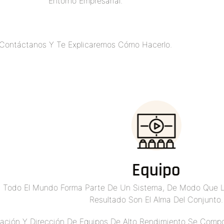
Entorno Empresarial.
Contáctanos Y Te Explicaremos Cómo Hacerlo.
Equipo
 Todo El Mundo Forma Parte De Un Sistema, De Modo Que L
Resultado Son El Alma Del Conjunto.
ación Y Dirección De Equipos De Alto Rendimiento Se Comp