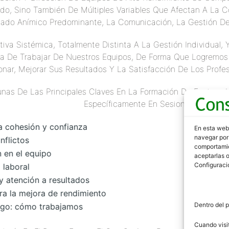
do, Sino También De Múltiples Variables Que Afectan A La Co
stado Anímico Predominante, La Comunicación, La Gestión De 
iva Sistémica, Totalmente Distinta A La Gestión Individual
rma De Trabajar De Nuestros Equipos, De Forma Que Logremo
onar, Mejorar Sus Resultados Y La Satisfacción De Los Profe
unas De Las Principales Claves En La Formación De Equipos
Específicamente En Sesiones De Equip
a cohesión y confianza
En esta web
navegar por 
nflictos
comportamien
 en el equipo
aceptarlas o
Configuraci
 laboral
 atención a resultados
a la mejora de rendimiento
Dentro del p
uego: cómo trabajamos
Cuando visit