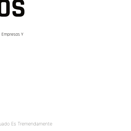
OS
A Empresas Y
ecuado Es Tremendamente