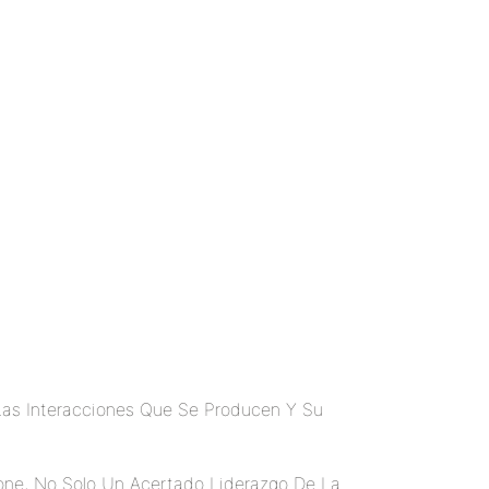
as Interacciones Que Se Producen Y Su
one, No Solo Un Acertado Liderazgo De La